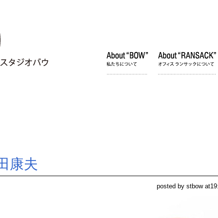
田康夫
posted by stbow at19