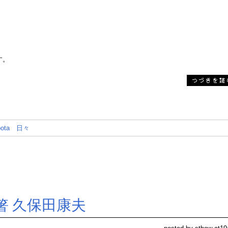
す。
ota
日々
箸 久保田康夫