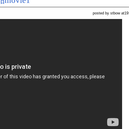
ovie1
posted by stbow at19