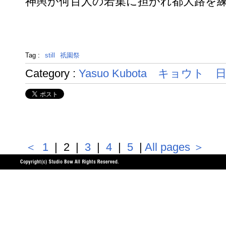
神輿が何百人の若集に担がれ都大路を
Tag :
still
祇園祭
Category :
Yasuo Kubota
キョウト
＜
1
| 2 |
3
|
4
|
5
|
All pages
＞