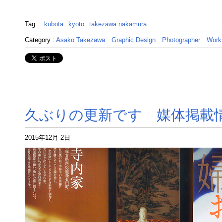
Tag :
kubota
kyoto
takezawa.nakamura
Category :
Asako Takezawa
Graphic Design
Photographer
Work
久ぶりの更新です 媒体掲載情
2015年12月 2日