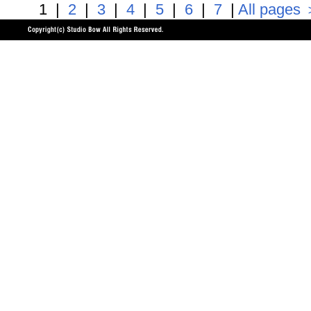
1 |
2
|
3
|
4
|
5
|
6
|
7
|
All pages